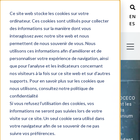
Ce site web stocke les cookies sur votre
+ 1 800 978-6677
ENG
ordinateur. Ces cookies sont utilisés pour collecter
ESP
des informations sur la manière dont vous
interagissez avec notre site web et nous
permettent de nous souvenir de vous. Nous
utilisons ces informations afin d'améliorer et de
personnaliser votre expérience de navigation, ainsi
que pour l'analyse et les indicateurs concernant
ÉQUIPEMENT D'HYDRO-
nos visiteurs à la fois sur ce site web et sur d'autres
ÉBAVURAGE
supports. Pour en savoir plus sur les cookies que
nous utilisons, consultez notre politique de
confidentialité
La technologie de jet d'eau à haute pression de PROCECO
Si vous refusez l'utilisation des cookies, vos
utilise jusqu'à 10 000 psi pour éliminer efficacement les
bavures, les débris piégés et les copeaux des cavités
informations ne seront pas suivies lors de votre
étroites, des filets et des bords des pièces en aluminium
visite sur ce site. Un seul cookie sera utilisé dans
et en acier. Le jet d'eau à haute pression s'accélère
votre navigateur afin de se souvenir de ne pas
jusqu'à atteindre des vitesses supersoniques afin
suivre vos préférences.
d'éliminer efficacement les bavures et le métal non-
parent qui pourrait potentiellement se détacher pendant