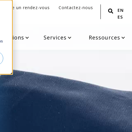
Prendre un rendez-vous
Contactez-nous
ENGLI
ESPA
lications
Services
Ressources
ns