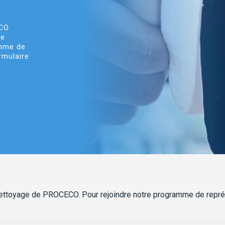
ECO
de
amme de
rmulaire
ettoyage de PROCECO. Pour rejoindre notre programme de représe