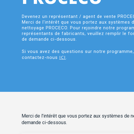
Devenez un représentant / agent de vente PROC
Merci de l'intérêt que vous portez aux systèmes 
nettoyage PROCECO. Pour rejoindre notre progr
représentants de fabricants, veuillez remplir le fo
de demande ci-dessous.
Si vous avez des questions sur notre programme,
ICI
contactez-nous
.
Merci de l'intérêt que vous portez aux systèmes de n
demande ci-dessous.