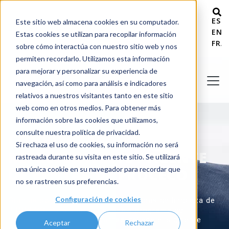
ESP
Este sitio web almacena cookies en su computador.
+ 1 800 978-6677
ENG
Estas cookies se utilizan para recopilar información
FRA
sobre cómo interactúa con nuestro sitio web y nos
permiten recordarlo. Utilizamos esta información
para mejorar y personalizar su experiencia de
navegación, así como para análisis e indicadores
relativos a nuestros visitantes tanto en este sitio
web como en otros medios. Para obtener más
información sobre las cookies que utilizamos,
consulte nuestra política de privacidad.
CONVIÉRTASE EN
Si rechaza el uso de cookies, su información no será
REPRESENTANTE / AGENTE
rastreada durante su visita en este sitio. Se utilizará
una única cookie en su navegador para recordar que
DE VENTAS DE PROCECO
no se rastreen sus preferencias.
Configuración de cookies
Gracias por su interés en los sistemas de limpieza de
PROCECO. Para unirse a nuestro programa de
representantes de fabricantes, rellene el siguiente
Aceptar
Rechazar