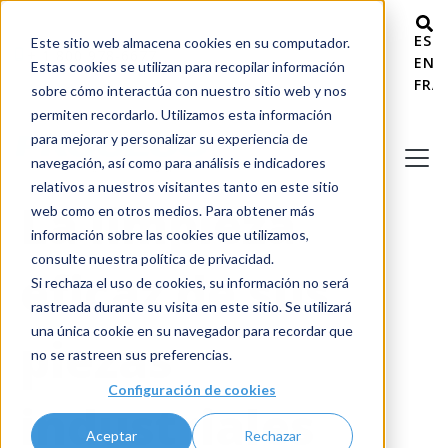
ESP
Este sitio web almacena cookies en su computador.
+ 1 800 978-6677
ENG
Estas cookies se utilizan para recopilar información
FRA
sobre cómo interactúa con nuestro sitio web y nos
permiten recordarlo. Utilizamos esta información
para mejorar y personalizar su experiencia de
navegación, así como para análisis e indicadores
relativos a nuestros visitantes tanto en este sitio
La limpieza
web como en otros medios. Para obtener más
información sobre las cookies que utilizamos,
consulte nuestra política de privacidad.
eficaz de sus
Si rechaza el uso de cookies, su información no será
rastreada durante su visita en este sitio. Se utilizará
una única cookie en su navegador para recordar que
piezas
no se rastreen sus preferencias.
Configuración de cookies
industriales
Aceptar
Rechazar