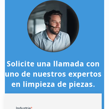
Solicite una llamada con
uno de nuestros expertos
en limpieza de piezas.
Industria
*