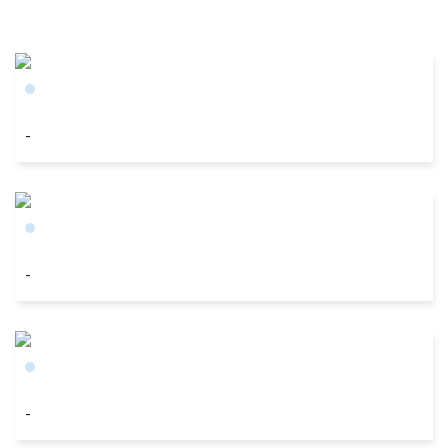
-
-
-