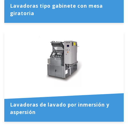
Lavadoras tipo gabinete con mesa
giratoria
Lavadoras de lavado por inmersión y
aspersión