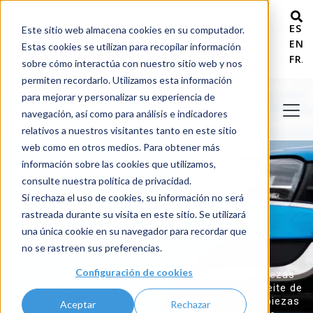
ESP
Este sitio web almacena cookies en su computador.
+ 1 800 978-6677
ENG
Estas cookies se utilizan para recopilar información
FRA
sobre cómo interactúa con nuestro sitio web y nos
permiten recordarlo. Utilizamos esta información
para mejorar y personalizar su experiencia de
navegación, así como para análisis e indicadores
relativos a nuestros visitantes tanto en este sitio
web como en otros medios. Para obtener más
LAVADORAS DE PIEZAS Y
información sobre las cookies que utilizamos,
consulte nuestra política de privacidad.
SISTEMAS DE LIMPIEZA
Si rechaza el uso de cookies, su información no será
PARA EL SECTOR
rastreada durante su visita en este sitio. Se utilizará
una única cookie en su navegador para recordar que
AUTOMOTRIZ
no se rastreen sus preferencias.
Configuración de cookies
Los sistemas acuosos de lavado y limpieza de piezas
de última generación de PROCECO eliminan el aceite de
mecanizado, las virutas y los contaminantes de piezas
Aceptar
Rechazar