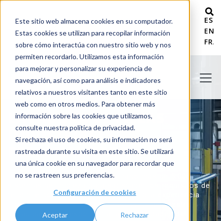
ESP
Este sitio web almacena cookies en su computador.
+ 1 800 978-6677
ENG
Estas cookies se utilizan para recopilar información
FRA
sobre cómo interactúa con nuestro sitio web y nos
permiten recordarlo. Utilizamos esta información
para mejorar y personalizar su experiencia de
navegación, así como para análisis e indicadores
relativos a nuestros visitantes tanto en este sitio
web como en otros medios. Para obtener más
LAVADORA DE PIEZAS
información sobre las cookies que utilizamos,
consulte nuestra política de privacidad.
INDUSTRIALES
Si rechaza el uso de cookies, su información no será
PERSONALIZADA
rastreada durante su visita en este sitio. Se utilizará
una única cookie en su navegador para recordar que
no se rastreen sus preferencias.
Desde 1975, PROCECO ha diseñado más de 5.000
sistemas de limpieza para satisfacer los requisitos de
Configuración de cookies
rendimiento más exigentes. Esta amplia experiencia
intersectorial es una parte importante de nuestra
capacidad para responder a las necesidades de
Aceptar
Rechazar