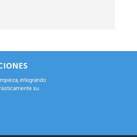
CIONES
impieza, integrando
drásticamente su