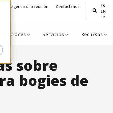
ESPA
Agenda una reunión
Contáctenos
ENGLI
FRANÇ
plicaciones
Servicios
Recursos
as sobre
ara bogies de