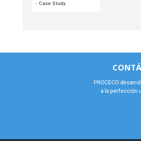
- Case Study
CONTÁ
PROCECO desarrolla
a la perfección