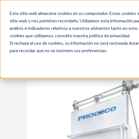
Este sitio web almacena cookies en su computador. Estas cookies se
+ 1 800 978-6677
|
Empresa certificada ISO 9001
sitio web y nos permiten recordarlo. Utilizamos esta información pa
análisis e indicadores relativos a nuestros visitantes tanto en est
cookies que utilizamos, consulte nuestra política de privacidad.
Si rechaza el uso de cookies, su información no será rastreada duran
para recordar que no se rastreen sus preferencias.