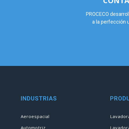
CONTÁ
PROCECO desarrolla
a la perfección
INDUSTRIAS
PROD
Aeroespacial
Lavadora
Automotriz
Lavador