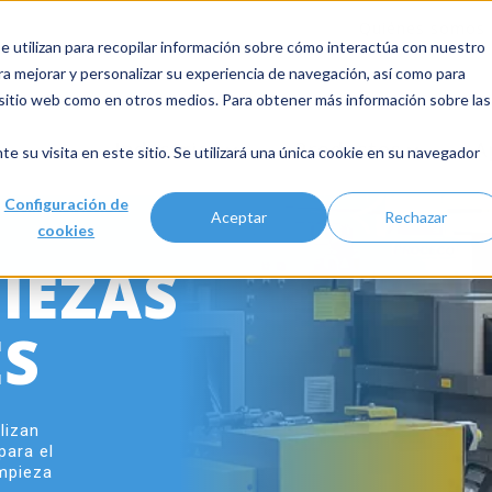
Quiénes somos
 utilizan para recopilar información sobre cómo interactúa con nuestro
ra mejorar y personalizar su experiencia de navegación, así como para
e sitio web como en otros medios. Para obtener más información sobre las
Industrias
Productos
A
te su visita en este sitio. Se utilizará una única cookie en su navegador
Configuración de
Aceptar
Rechazar
cookies
IEZAS
ES
lizan
para el
impieza