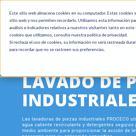
Este sitio web almacena cookies en su computador. Estas cookies se
+ 1 800 978-6677
|
Empresa certificada ISO 9001
sitio web y nos permiten recordarlo. Utilizamos esta información pa
análisis e indicadores relativos a nuestros visitantes tanto en est
cookies que utilizamos, consulte nuestra política de privacidad.
Si rechaza el uso de cookies, su información no será rastreada duran
para recordar que no se rastreen sus preferencias.
LAVADO DE P
INDUSTRIAL
Las lavadoras de piezas industriales PROCECO uti
agua caliente recirculante y detergentes seguros 
medio ambiente para proporcionar la acción de l