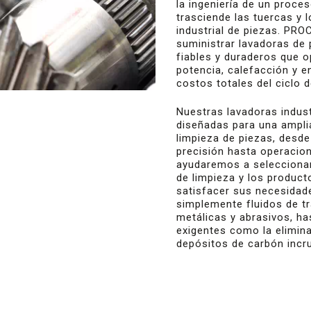
la ingeniería de un proces
trasciende las tuercas y l
industrial de piezas. P
suministrar lavadoras de 
fiables y duraderos que 
potencia, calefacción y e
costos totales del ciclo d
Nuestras lavadoras indust
diseñadas para una ampl
limpieza de piezas, desd
precisión hasta operacion
ayudaremos a seleccionar
de limpieza y los produc
satisfacer sus necesidade
simplemente fluidos de tr
metálicas y abrasivos, ha
exigentes como la elimina
depósitos de carbón incru