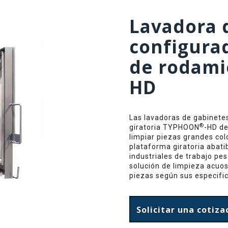
Lavadora 
configurad
de rodam
HD
Las lavadoras de gabinete
®
giratoria TYPHOON
-HD d
limpiar piezas grandes co
plataforma giratoria abati
industriales de trabajo pe
solución de limpieza acuos
piezas según sus especifi
Solicitar una cotiza