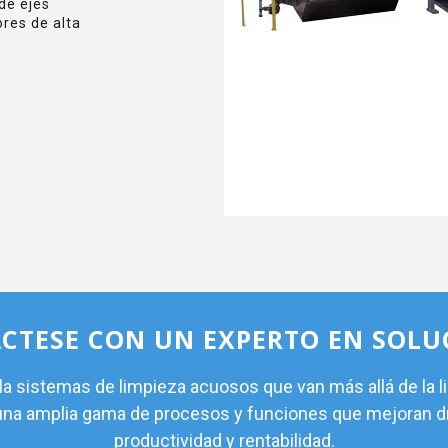
de ejes
ores de alta
CTESE CON UN EXPERTO EN SOLU
 sistemas de limpieza acuosos que van más allá de la l
 una amplia gama de procesos y funciones que mejoran 
productividad y rentabilidad.