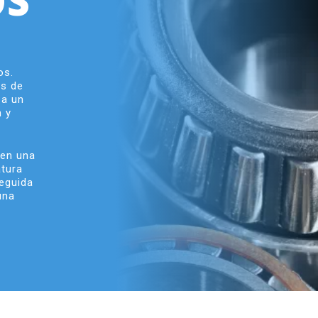
OS
os.
es de
 a un
n y
 en una
atura
seguida
una