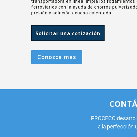
transportadora en línea limpia los rodamientos 
ferroviarios con la ayuda de chorros pulverizad
presión y solución acuosa calentada.
Solicitar una cotización
Conozca más
CONTÁ
PROCECO desarrolla
a la perfección