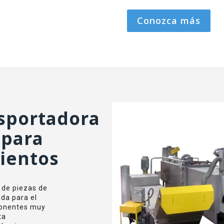
Conozca más
sportadora
 para
ientos
de piezas de
ada para el
ponentes muy
ta