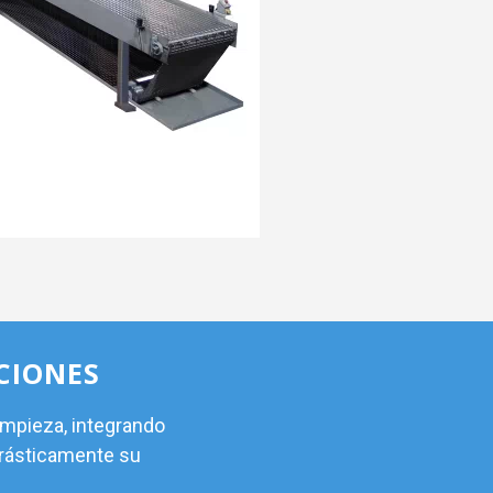
CIONES
impieza, integrando
drásticamente su