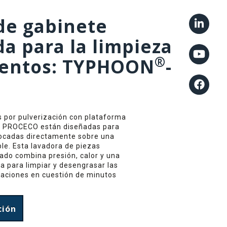
de gabinete
a para la limpieza
®
ientos: TYPHOON
-
s por pulverización con plataforma
e PROCECO están diseñadas para
locadas directamente sobre una
ble. Esta lavadora de piezas
sado combina presión, calor y una
a para limpiar y desengrasar las
caciones en cuestión de minutos
ción