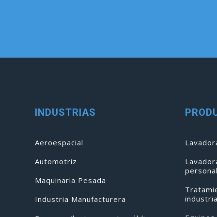
INDUSTRIAS
PROD
Aeroespacial
Lavadora
Automotriz
Lavador
persona
Maquinaria Pesada
Tratami
industri
Industria Manufacturera