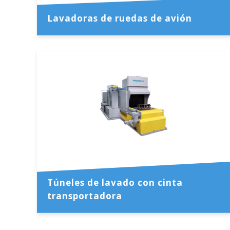
Lavadoras de ruedas de avión
Túneles de lavado con cinta
transportadora