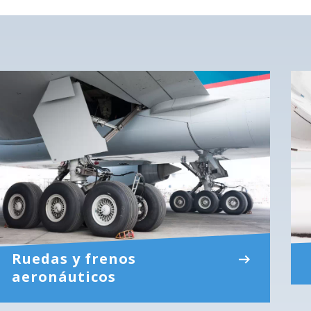
Ruedas y frenos
aeronáuticos