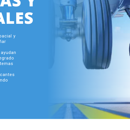
AS Y
ALES
pacial y
ñar
e ayudan
tegrado
stemas
icantes
undo