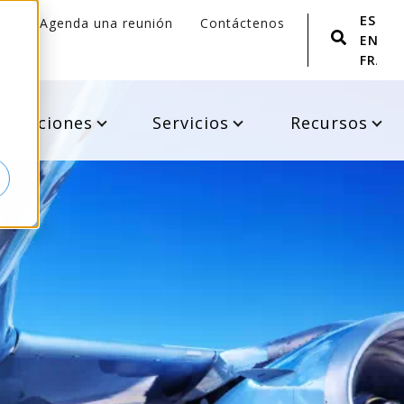
ESPA
Agenda una reunión
Contáctenos
ENGLI
FRANÇ
plicaciones
Servicios
Recursos