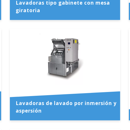
Lavadoras tipo gabinete con mesa
giratoria
Lavadoras de lavado por inmersión y
aspersión