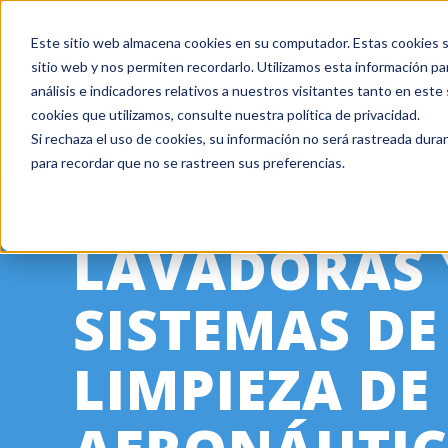
Este sitio web almacena cookies en su computador. Estas cookies se
+ 1 800 978-6677
|
Empresa certificada ISO 9001
sitio web y nos permiten recordarlo. Utilizamos esta información pa
análisis e indicadores relativos a nuestros visitantes tanto en est
cookies que utilizamos, consulte nuestra política de privacidad.
Si rechaza el uso de cookies, su información no será rastreada duran
para recordar que no se rastreen sus preferencias.
LAVADORAS 
SISTEMAS DE
LIMPIEZA DE