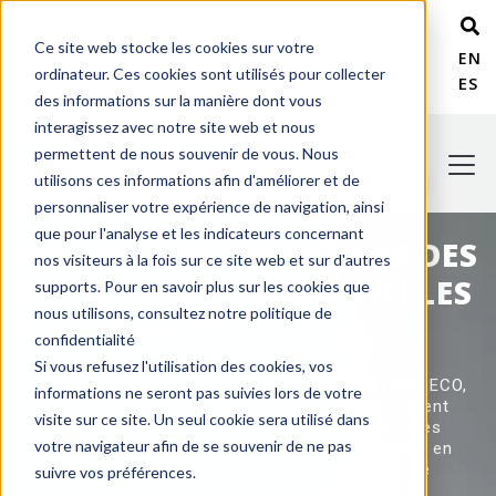
Ce site web stocke les cookies sur votre
+ 1 800 978-6677
ENG
ordinateur. Ces cookies sont utilisés pour collecter
ESP
des informations sur la manière dont vous
interagissez avec notre site web et nous
permettent de nous souvenir de vous. Nous
utilisons ces informations afin d'améliorer et de
personnaliser votre expérience de navigation, ainsi
que pour l'analyse et les indicateurs concernant
SYSTÈME DE RECYCLAGE DES
nos visiteurs à la fois sur ce site web et sur d'autres
EAUX USÉES INDUSTRIELLES
supports. Pour en savoir plus sur les cookies que
nous utilisons, consultez notre politique de
®
ECO-SMART
confidentialité
Si vous refusez l'utilisation des cookies, vos
Conformément à l'approche clé en main de PROCECO,
informations ne seront pas suivies lors de votre
qui consiste à concevoir des systèmes entièrement
visite sur ce site. Un seul cookie sera utilisé dans
intégrés, nous offrons une variété de technologies
votre navigateur afin de se souvenir de ne pas
permettant de traiter les eaux usées industrielles en
complément de votre application de nettoyage de
suivre vos préférences.
pièces ou de finition de surface à base d'eau.