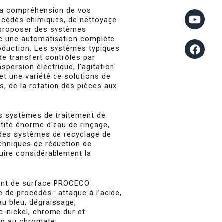
 la compréhension de vos
océdés chimiques, de nettoyage
e proposer des systèmes
ec une automatisation complète
production. Les systèmes typiques
e transfert contrôlés par
aspersion électrique, l'agitation
et une variété de solutions de
, de la rotation des pièces aux
es systèmes de traitement de
ntité énorme d'eau de rinçage,
des systèmes de recyclage de
echniques de réduction de
duire considérablement la
ent de surface PROCECO
de procédés : attaque à l’acide,
au bleu, dégraissage,
nc-nickel, chrome dur et
on au chromate.