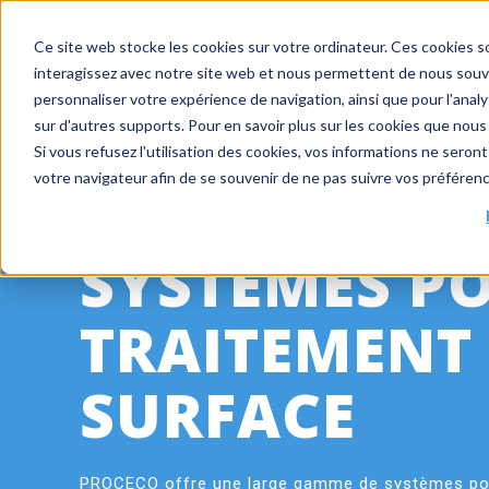
+ 1 800 978-6677
|
Société enregistrée ISO 9001
Ce site web stocke les cookies sur votre ordinateur. Ces cookies so
interagissez avec notre site web et nous permettent de nous souven
personnaliser votre expérience de navigation, ainsi que pour l'analys
sur d'autres supports. Pour en savoir plus sur les cookies que nous 
Si vous refusez l'utilisation des cookies, vos informations ne seront 
votre navigateur afin de se souvenir de ne pas suivre vos préféren
SYSTÈMES PO
TRAITEMENT
SURFACE
PROCECO offre une large gamme de systèmes po