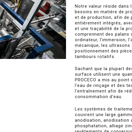
Notre valeur réside dans
besoins en matière de pr
et de production, afin d
entièrement intégrés, av
et une traçabilité de la 
comprennent des palans d
ordinateur, l'immersion, l'
mécanique, les ultrasons 
positionnement des pièces
tambours rotatifs.
Sachant que la plupart d
surface utilisent une qua
PROCECO a mis au point 
l'eau de rinçage et des t
l'entraînement afin de ré
consommation d'eau.
Les systèmes de traitem
couvrent une large gamme 
anodisation, anodisation 
phosphatation, alliage zi
revêtements de conversi