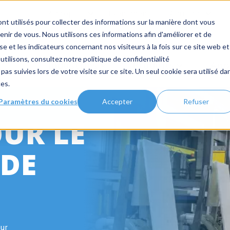
À propos
Évènements
Carrière
nt utilisés pour collecter des informations sur la manière dont vous
ir de vous. Nous utilisons ces informations afin d'améliorer et de
e et les indicateurs concernant nos visiteurs à la fois sur ce site web et
utilisons, consultez notre politique de confidentialité
Industries
Produits
App
pas suivies lors de votre visite sur ce site. Un seul cookie sera utilisé da
ces.
Paramètres du cookies
Accepter
Refuser
UR LE
 DE
ur