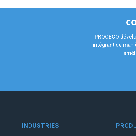
CO
PROCECO dévelop
intégrant de mani
améli
INDUSTRIES
PRODU