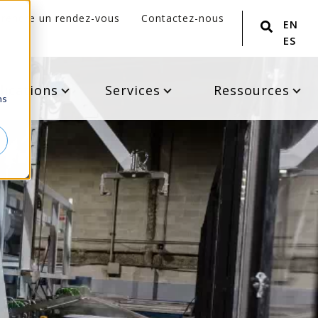
Prendre un rendez-vous
Contactez-nous
ENGLI
ESPA
lications
Services
Ressources
ns