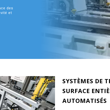
face des
vité et
SYSTÈMES DE 
SURFACE ENTI
AUTOMATISÉS