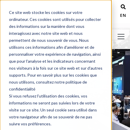
+ 1 800 978-6677
Ce site web stocke les cookies sur votre
ENG
ordinateur. Ces cookies sont utilisés pour collecter
des informations sur la manière dont vous
interagissez avec notre site web et nous
permettent de nous souvenir de vous. Nous
utilisons ces informations afin d'améliorer et de
personnaliser votre expérience de navigation, ainsi
FABTECH 2023
que pour l'analyse et les indicateurs concernant
nos visiteurs à la fois sur ce site web et sur d'autres
FABTECH revient à McCormick Place, du 11 au 14
supports. Pour en savoir plus sur les cookies que
septembre 2023, et constitue un lieu de rendez-vous
nous utilisons, consultez notre politique de
unique et pratique où vous pouvez rencontrer des
confidentialité
fournisseurs de classe mondiale, découvrir des solutions
Si vous refusez l'utilisation des cookies, vos
innovantes et trouver les outils pour améliorer la
productivité et augmenter les profits. Il n'y a pas de
informations ne seront pas suivies lors de votre
meilleure occasion de créer des réseaux, de partager des
visite sur ce site. Un seul cookie sera utilisé dans
connaissances et d'explorer les dernières technologies,
votre navigateur afin de se souvenir de ne pas
le tout en un seul endroit.
suivre vos préférences.