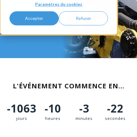
Place McCormick
Paramètres du cookies
Du 11 au 14 septembre 2023
Accepter
Refuser
D40609
L'ÉVÉNEMENT COMMENCE EN…
-1063
-10
-3
-23
jours
heures
minutes
secondes